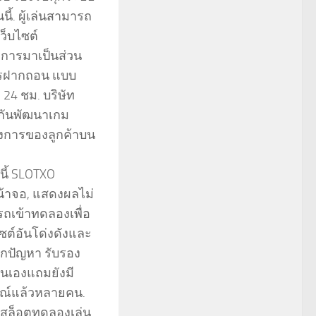
ี้. ผู้เล่นสามารถ
ว็บไซต์
องการมาเป็นส่วน
การฝากถอน แบบ
24 ชม. บริษัท
มกันพัฒนาเกม
องการของลูกค้าบน
นี้ SLOTXO
น้าจอ, แสดงผลไม่
ารถเข้าทดลองเพื่อ
ซต์อันโด่งดังและ
ุกปัญหา รับรอง
ันเองแถมยังมี
ารณ์แล้วหลายคน.
. สล็อตทดลองเล่น