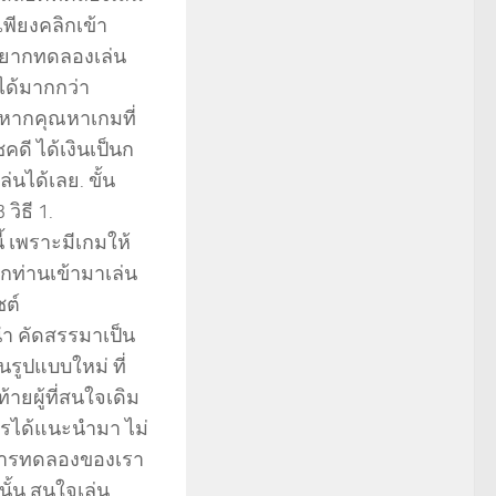
พียงคลิกเข้า
ณอยากทดลองเล่น
้ได้มากกว่า
 หากคุณหาเกมที่
คดี ได้เงินเป็นก
่นได้เลย. ขั้น
ิธี 1.
้ เพราะมีเกมให้
กท่านเข้ามาเล่น
ซต์
ำ คัดสรรมาเป็น
นรูปแบบใหม่ ที่
ายผู้ที่สนใจเดิม
การได้แนะนำมา ไม่
ริการทดลองของเรา
ั้น สนใจเล่น