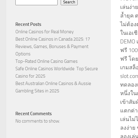
Search
เล่นง่า
ล้ำยุค
ไม่ต้อง
Recent Posts
Online Casinos for Real Money
ในเอเช
Best Online Casinos in Canada 2025: 17
DEMO เ
Reviews, Games, Bonuses & Payment
ฟรี 100
Options
ฟรี โดย
Top-Rated Online Casino Games
เกมสล็
Safe Online Casinos Worldwide ️ Top Secure
slot.c
Casino for 2025
Best Australian Online Casinos & Aussie
ทดลองเ
Gambling Sites in 2025
หนึ่งใน
เข้าสั
แตกต่า
Recent Comments
เล่นไม่
No comments to show.
ลงง่าย
ลองเล่น