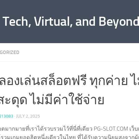
 Tech, Virtual, and Beyon
GORIZED
องเล่นสล็อตฟรี ทุกค่าย ไ
สะดุด ไม่มีค่าใช้จ่าย
N13083
·
JULY 2, 2025
ตมากมายที่เราได้รวบรวมไว้ที่นี่ที่เดียว PG-SLOT.COM เว็บ
์รวมเกมยอดฮิตหนึ่งเดียวในไทย ที่ได้รับความนิยมสูงจากผู้