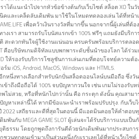
่เราได้แนะนำไปจากหัวข้อข้างต้นกับเว็บไซต์ สล็อต XO ในวันน
นิคและเคล็ดลับเดิมพัน มาใช้ในโหมดทดลองเล่น ได้ที่หน้าเ
E.LIFE เพื่อคว้าเงินรางวัลที่มากขึ้น นอกจากนี้ผู้เล่นที่ต้
ับทางเรา สามารถรับโบนัสแรกเข้า 100% ฟรีๆ แถมยังมีบริ
ัติ สะดวกทันใจผู้ใช้งานแน่นอน ครบครันพร้อมบริการตลอด 
T คือบริษัทเกมดิจิทัลแบบพกพาระดับชั้นนำของโลก ได้ร่ว
3D ให้รองรับบริการโซลูชันการเล่นเกมที่ตอบโจทย์ความต้
ร์ม iOS, Android, MacOS, Windows และ HTML5.
อีกหนึ่งทางเลือกสำหรับนักปั่นสล็อตออนไลน์บนมือถือ ซึ่งวัน
เข้าถึงมือถือได้ 100% จบปัญหากวนใจ เช่น เกมไม่รองรับห
พไม่สวย, หรือที่หนักไปกว่านั้น คือ กระตุก ดังนั้น คุณสาม
ญหาเหล่านี้ได้ หากมีข้อแนะนำเราพร้อมปรับปรุง. กับเว็บไ
ี 2022 เสถียรและดีที่สุดในตอนนี้ มีแอดมินคอยให้คำตอบท
ดิมพันกับ MEGA GAME SLOT ผู้เล่นจะได้รับบริการแบบเป็นก
่ยุติธรรม โดยถูกพูดถึงการันตีด้วยนักเดิมพันมากประสบก
ชวนทุกคนเข้ามาเป็นส่วนหนึ่งกับเราเลยได้ที่หน้าเว็บไซต์