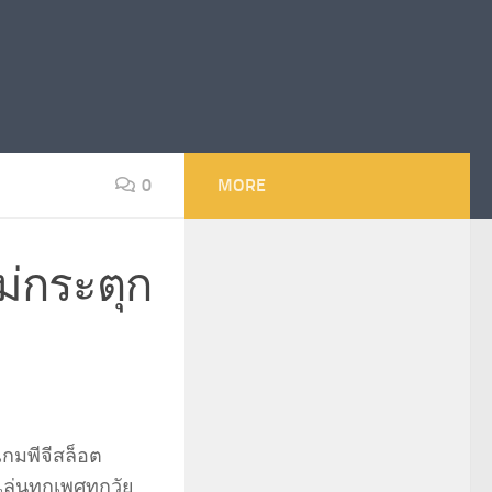
d
0
MORE
ม่กระตุก
เกมพีจีสล็อต
เล่นทุกเพศทุกวัย