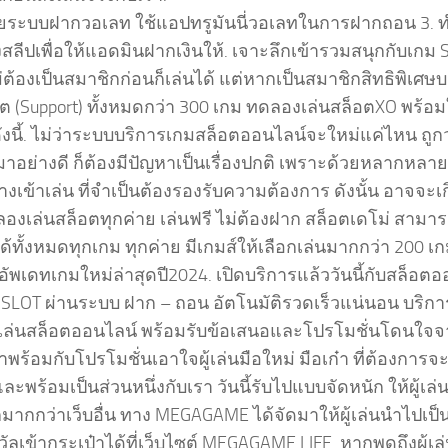
ระบบฝากวอเลท ใช้แอปทรูมันนี่วอเลทในการฝากถอน 3. 
งสลีปเพื่อให้แอดมินฝากเงินให้. เจาะลึกเข้ารวมสนุกกับเกม 
ม่ต้องเป็นสมาชิกก่อนก็เล่นได้ แต่หากเป็นสมาชิกสิทธิพิเศ
ต (Support) ทั้งหมดกว่า 300 เกม ทดลองเล่นสล็อตXO พร้อมใ
 ดังนี้. ไม่ว่าระบบบริการเกมสล็อตออนไลน์จะใหม่แค่ไหน ถ
มาอย่างดี ก็ต้องมีปัญหาเป็นเรื่องปกติ เพราะด้วยหลากหลา
เข้าเล่น ที่จำเป็นต้องรองรับความต้องการ ดังนั้น อาจจะเก
ลองเล่นสล็อตทุกค่าย เล่นฟรี ไม่ต้องฝาก สล็อตเดโม่ สามา
ด้ทั้งหมดทุกเกม ทุกค่าย มีเกมส์ให้เลือกเล่นมากกว่า 200 
 อัพเดทเกมใหม่ล่าสุดปี2024. เปิดบริการแล้ววันนี้กับสล็อ
GSLOT ผ่านระบบ ฝาก – ถอน อัตโนมัติรวดเร็วแน่นอน บริกา
ล่นสล็อตออนไลน์ พร้อมรับข้อเสนอและโปรโมชั่นโดนใ
พร้อมกับโปรโมชั่นเอาใจผู้เล่นมือใหม่ มือเก๋า ที่ต้องการจะ
ละพร้อมเป็นส่วนหนึ่งกับเรา วันนี้รับไปแบบจัดหนัก ให้ผู้เล
กมากกว่าเว็บอื่น ทาง MEGAGAME ได้จัดมาให้ผู้เล่นนำไปเป็
วัลเข้ากระเป๋าได้ที่เว็บไซต์ MEGAGAME.LIFE. หากพูดถึงผู้เล