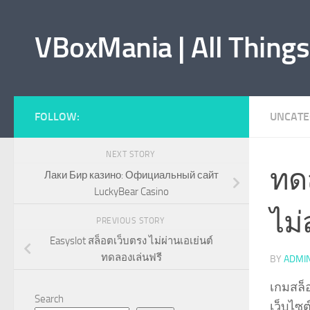
Skip to content
VBoxMania | All Things
FOLLOW:
UNCATE
NEXT STORY
ทดล
Лаки Бир казино: Официальный сайт
LuckyBear Casino
ไม่
PREVIOUS STORY
Easyslot สล็อตเว็บตรง ไม่ผ่านเอเย่นต์
ทดลองเล่นฟรี
BY
ADMI
เกมสล็อ
Search
เว็บไซต