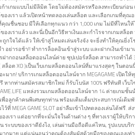
มก้าเกมแบบไม่มีลิมิต โดยไม่ต้องสมัครหรือลงทะเบียนก่อน เ
ต์ของเรา แล้วเปิดหน้าทดลองเล่นสล็อต และเลือกเกมที่คุ
ี่คุณชื่นชอบ มีให้เลือกทุกแนว กว่า 1,000 เกม ไม่มีที่ไหนให
ต์ของเราแล้ว และนี่เป็นอีกวิธีหาเงินและกำไรจากเกมสล็อต
ูกใจได้แล้ว ให้เข้าสู่โหมดเล่นจริงจัง จะยิ่งทำให้คุณยิ่งโช
ำ อย่ารอช้า!! ทำการล็อคอินเข้าสู่ระบบ และฝากเงินเข้ามาเล
ฝากถอนสล็อตออนไลน์ค่าย ซุปเปอร์สล็อต สามารถทำได้ 3 ว
( สล็อต XO )เป็นเว็บเกมสล็อตออนไลน์ที่มาแรงสุดๆ ในตอนนี
ยอะมาก! บริการเกมสล็อตออนไลน์จาก MEGAGAME เปิดให้ทุ
ี หากท่านสมัครสมาชิกใหม่ ก็รับโบนัส 100% ฟรีทันที เว็บไ
ME.LIFE แหล่งรวมเกมสล็อตออนไลน์จาก 14 ค่ายเกมชั้นน
 เพื่อลูกค้าคนพิเศษทุกท่าน พร้อมเติมเต็มประสบการณ์เดิมพั
ว้ที่ MEGA GAME SLOT อย่าลืมเข้าไปทดลองเล่นได้ฟรี. ส่งท้
องเรา แต่อยากที่จะมั่นใจในด้านต่าง ๆ ที่ทางเราผู้ให้บริ
ป็น ระบบของเราดียังไง, เล่นผ่านมือถือดีแค่ไหน, รูปแบบบ
มากมาย แต่แน่นอนว่าคุณต้องสัมผัสด้วยมือของคุณเองเท่าน