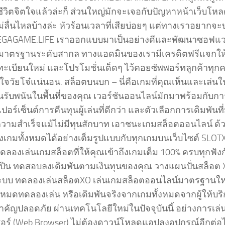
ชีวิตจิตใจแล้วล่ะก็ ส่วนใหญ่มักจะเจอกับปัญหาหน้าเว็บโหล
ม่ลื่นไหลบ้างล่ะ หัวร้อนเวลาที่เสียบ่อยๆ แต่ทางเราอยากจ
 MEGAGAME.LIFE เราออกแบบมาเป็นอย่างดีและพัฒนาซอฟแวร์
นมาตรฐานระดับสากล ทางแอดมินของเรามีเครดิตฟรีแจกให้
ะเบียนใหม่ และโปรโมชั่นเด็ดๆ ไว้คอยซัพพอร์ทลูกค้าทุ
กใจวัยโจ๋แน่นอน. สล็อตบนบก – นี่คือเกมที่คุณเห็นและเล่
นรับพนันในพื้นที่ของคุณ เวอร์ชันออนไลน์มักมาพร้อมกับการ
 เปอร์เซ็นต์การคืนทุนผู้เล่นที่ดีกว่า และตัวเลือกการเดิมพันที
งความสำเร็จแม้ไม่มีทุนสักบาท เอาชนะเกมสล็อตออนไลน์ ด้ว
ึงเกมทั้งหมดได้อย่างเต็มรูปแบบกับทุกเกมบนเว็บไซต์ SLOTX
ลองเล่นเกมสล็อตที่ให้คุณเข้าถึงเกมเต็ม 100% ครบทุกฟังก
ีสปิน ทดสอบลงเดิมพันตามเงินทุนของคุณ วางแผนปั่นสล็อต X
 ระบบ ทดลองเล่นสล็อตXO เล่นเกมสล็อตออนไลน์มาตรฐานใหม
โหมดทดลองเล่น หรือเดิมพันจริงจากเกมทั้งหมดจากผู้ให้บริ
ำคัญปลอดภัย ผ่านเทคโนโลยีใหม่ในปัจจุบันนี้ อย่างการเล่น
อร์ (Web Browser) ไม่ต้องดาวน์โหลดแอปลงอุปกรณ์อีกต่อ